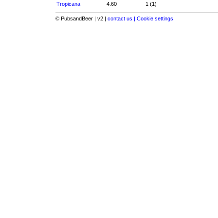
Tropicana
4.60
1 (1)
© PubsandBeer | v2 |
contact us |
Cookie settings