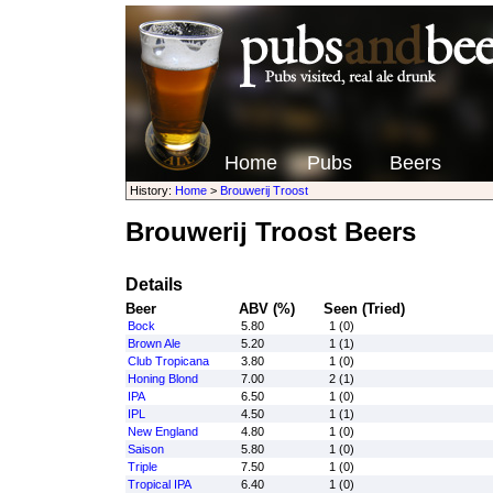
Home
Pubs
Beers
History:
Home
>
Brouwerij Troost
Brouwerij Troost Beers
Details
Beer
ABV (%)
Seen (Tried)
Bock
5.80
1 (0)
Brown Ale
5.20
1 (1)
Club Tropicana
3.80
1 (0)
Honing Blond
7.00
2 (1)
IPA
6.50
1 (0)
IPL
4.50
1 (1)
New England
4.80
1 (0)
Saison
5.80
1 (0)
Triple
7.50
1 (0)
Tropical IPA
6.40
1 (0)